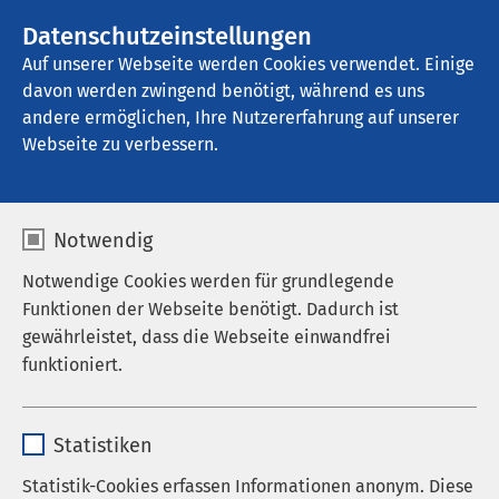
AMEOS Gruppe
Stellenangebote
Datenschutzeinstellungen
Auf unserer Webseite werden Cookies verwendet. Einige
davon werden zwingend benötigt, während es uns
AMEOS Klinikum für Forensische 
Psychiatrie und Psychotherapie Neustadt
andere ermöglichen, Ihre Nutzererfahrung auf unserer
Webseite zu verbessern.
Kontakt
Notwendig
Notwendige Cookies werden für grundlegende
Funktionen der Webseite benötigt. Dadurch ist
gewährleistet, dass die Webseite einwandfrei
funktioniert.
Anrede
Name
cookieconsent_status
Vorname
*
Statistiken
Anbieter
sgalinski
Statistik-Cookies erfassen Informationen anonym. Diese