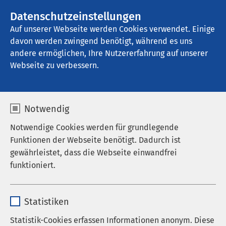
AMEOS Gruppe
Stellenangebote
Datenschutzeinstellungen
Auf unserer Webseite werden Cookies verwendet. Einige
davon werden zwingend benötigt, während es uns
AMEOS Klinikum für Forensische 
Psychiatrie und Psychotherapie Neustadt
andere ermöglichen, Ihre Nutzererfahrung auf unserer
Webseite zu verbessern.
Impressum
Notwendig
Notwendige Cookies werden für grundlegende
Funktionen der Webseite benötigt. Dadurch ist
gewährleistet, dass die Webseite einwandfrei
AMEOS Krankenhausgesellschaft Holstein mbH
funktioniert.
Wiesenhof 10
Name
cookieconsent_status
D-23730 Neustadt in Holstein
Statistiken
Anbieter
sgalinski
Tel.: +49 4561 611 0
Statistik-Cookies erfassen Informationen anonym. Diese