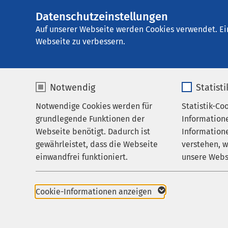
Datenschutzeinstellungen
AMEOS Klinikum A
AMEOS
Gruppe
Karriere
Auf unserer Webseite werden Cookies verwendet. Ei
Webseite zu verbessern.
Notwendig
Statist
AMEOS als
Notwendige Cookies werden für
Statistik-Co
Leistungen
grundlegende Funktionen der
Information
Ihr Aufenthalt
Webseite benötigt. Dadurch ist
Informatione
Dank der Präsenz in d
gewährleistet, dass die Webseite
verstehen, 
Zuweisende
Interessierten vielfä
einwandfrei funktioniert.
unsere Webs
Über uns
laufend gut ausgebild
persönlichen Engageme
Name
cookieconsent_status
Name
Karriere
leisten wollen.
Cookie-Informationen anzeigen
Aktuelles
Anbieter
sgalinski
Anbieter
Unsere Personalpoliti