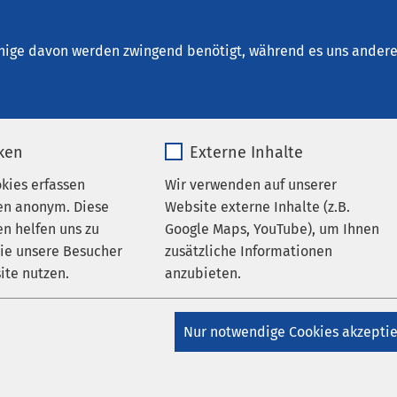
lfeld
nige davon werden zwingend benötigt, während es uns andere 
iken
Externe Inhalte
 Arbeitgeber
okies erfassen
Wir verwenden auf unserer
en anonym. Diese
Website externe Inhalte (z.B.
n helfen uns zu
Google Maps, YouTube), um Ihnen
en Bereichen Somatik, Psychiatrie, Pflege und Eingliederung bie
wie unsere Besucher
zusätzliche Informationen
ltige Einsatzmöglichkeiten. In mehreren Berufskategorien suche
ite nutzen.
anzubieten.
ete und beruflich motivierte Mitarbeitende, die mit ihrem
nt sowohl für die Patienten wie für AMEOS einen wichtigen Be
_pk_*.*
Name
Google Maps
Nur notwendige Cookies akzepti
Matomo
Anbieter
Google
k basiert auf den Werten und der Vision der AMEOS Gruppe.