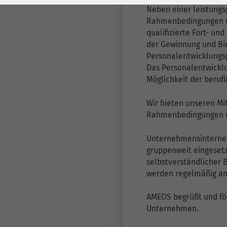
Laufzeit
278 Tage
Laufzeit
Neben einer leistungs
Rahmenbedingungen un
Cookie zum
qualifizierte Fort- un
Speichern der Cookie
Zweck
der Gewinnung und Bin
Consent
Personalentwicklungs
Einstellungen
Zweck
Das Personalentwickl
Möglichkeit der beruf
be_typo_user /
Name
Wir bieten unseren Mi
PHPSESSID
Rahmenbedingungen un
Anbieter
TYPO3
Unternehmensinterne 
gruppenweit eingesetz
Laufzeit
1 Woche
selbstverständlicher 
werden regelmäßig a
Dieses Cookie ist ein
Standard-Session-
AMEOS begrüßt und fö
Cookie von TYPO3. Es
Unternehmen.
speichert im Falle