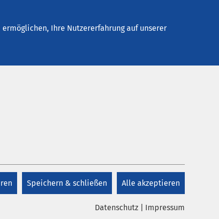
Stellenangebote
Kontakt
ermöglichen, Ihre Nutzererfahrung auf unserer
Kontakt
ten wir
n wir
+49 5181 707 0
itrag
eren
Speichern & schließen
Alle akzeptieren
Kontakt
Datenschutz
|
Impressum