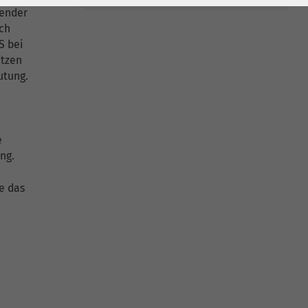
render
rch
S bei
itzen
utung.
e
ng.
e das
d