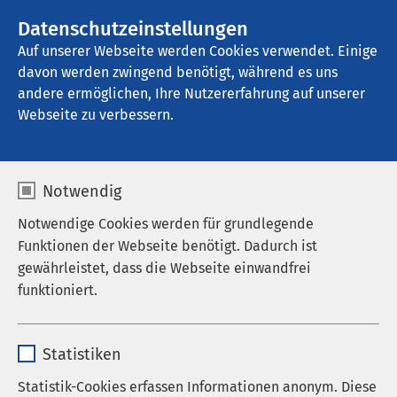
AMEOS Gruppe
Stellenangebote
Datenschutzeinstellungen
Auf unserer Webseite werden Cookies verwendet. Einige
davon werden zwingend benötigt, während es uns
AMEOS Klinikum Alfeld
andere ermöglichen, Ihre Nutzererfahrung auf unserer
Webseite zu verbessern.
Anfahrt
Notwendig
Notwendige Cookies werden für grundlegende
Funktionen der Webseite benötigt. Dadurch ist
AMEOS Klinikum Alfeld
gewährleistet, dass die Webseite einwandfrei
funktioniert.
So finden Sie uns
Name
cookieconsent_status
Landrat-Beushausen-Str. 26
Statistiken
D-31061 Alfeld
Anbieter
sgalinski
Statistik-Cookies erfassen Informationen anonym. Diese
Externen Inhalt laden