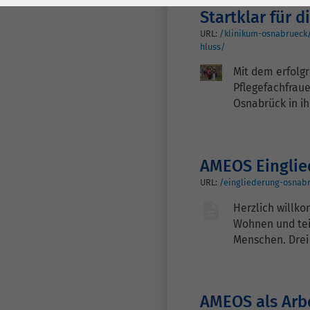
Laufzeit
278 Tage
Laufzeit
Startklar für d
Cookie zum
URL:
/klinikum-osnabrueck/
hluss/
Speichern der Cookie
Zweck
Consent
Mit dem erfolgr
Einstellungen
Zweck
Pflegefachfrau
Osnabrück in ih
be_typo_user /
Name
PHPSESSID
AMEOS Einglie
Anbieter
TYPO3
URL:
/eingliederung-osnab
Herzlich willko
Laufzeit
1 Woche
Wohnen und teil
Menschen. Dre
Dieses Cookie ist ein
Standard-Session-
Cookie von TYPO3. Es
speichert im Falle
AMEOS als Arb