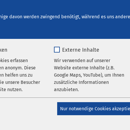
ung Osnabrück
nige davon werden zwingend benötigt, während es uns andere 
iken
Externe Inhalte
 Ihrer Suche
okies erfassen
Wir verwenden auf unserer
en anonym. Diese
Website externe Inhalte (z.B.
n helfen uns zu
Google Maps, YouTube), um Ihnen
wie unsere Besucher
zusätzliche Informationen
eld, um Ihre Suche zu verfeinern.
ite nutzen.
anzubieten.
_pk_*.*
Name
Google Maps
Nur notwendige Cookies akzepti
Matomo
Anbieter
Google