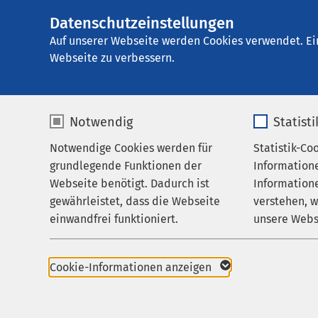
Datenschutzeinstellungen
AMEOS
AMEOS Einglieder
Gruppe
Auf unserer Webseite werden Cookies verwendet. Ei
Webseite zu verbessern.
Notwendig
Statist
Ergebnisse
Notwendige Cookies werden für
Statistik-Co
Leistungen
grundlegende Funktionen der
Information
Betreuung & Besuch
Webseite benötigt. Dadurch ist
Informatione
gewährleistet, dass die Webseite
verstehen, 
Über uns
Nutzen Sie dieses F
einwandfrei funktioniert.
unsere Webs
Karriere
Name
cookieconsent_status
Name
Aktuelles
Cookie-Informationen anzeigen
29 Treffer:
Anbieter
sgalinski
Anbieter