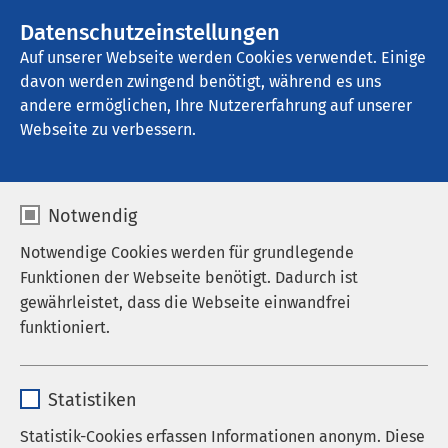
AMEOS Gruppe
Stellenangebote
Datenschutzeinstellungen
Auf unserer Webseite werden Cookies verwendet. Einige
davon werden zwingend benötigt, während es uns
AMEOS Eingliederung Osnabrück
andere ermöglichen, Ihre Nutzererfahrung auf unserer
Webseite zu verbessern.
Datenschutz
Notwendig
Notwendige Cookies werden für grundlegende
Funktionen der Webseite benötigt. Dadurch ist
gewährleistet, dass die Webseite einwandfrei
Hinweise zum Datenschutz
funktioniert.
der AMEOS Gruppe
Name
cookieconsent_status
Statistiken
Anbieter
sgalinski
1. Datenschutz
Statistik-Cookies erfassen Informationen anonym. Diese