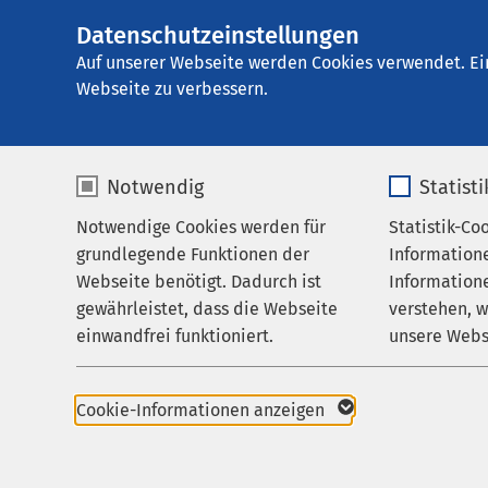
Datenschutzeinstellungen
AMEOS Einglieder
AMEOS
Gruppe
Karriere
Auf unserer Webseite werden Cookies verwendet. Ei
Webseite zu verbessern.
Notwendig
Statist
AMEOS als
Notwendige Cookies werden für
Statistik-Co
Leistungen
grundlegende Funktionen der
Information
Betreuung & Besuch
Webseite benötigt. Dadurch ist
Informatione
Dank der Präsenz in d
gewährleistet, dass die Webseite
verstehen, 
Über uns
Interessierten vielfä
einwandfrei funktioniert.
unsere Webs
Karriere
laufend gut ausgebild
persönlichen Engageme
Name
cookieconsent_status
Name
Aktuelles
leisten wollen.
Cookie-Informationen anzeigen
Anbieter
sgalinski
Anbieter
Unsere Personalpoliti