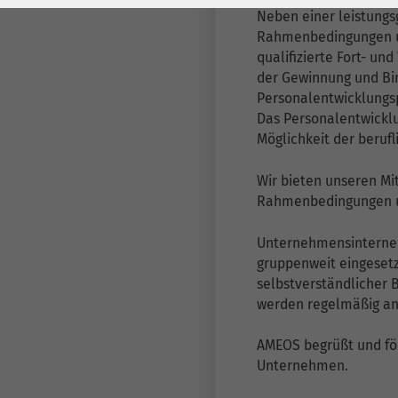
Laufzeit
278 Tage
Laufzeit
Neben einer leistungs
Rahmenbedingungen un
Cookie zum
qualifizierte Fort- un
Speichern der Cookie
Zweck
der Gewinnung und Bin
Consent
Personalentwicklungs
Einstellungen
Zweck
Das Personalentwickl
Möglichkeit der beruf
be_typo_user /
Name
Wir bieten unseren Mi
PHPSESSID
Rahmenbedingungen un
Anbieter
TYPO3
Unternehmensinterne 
gruppenweit eingesetz
Laufzeit
1 Woche
selbstverständlicher 
werden regelmäßig a
Dieses Cookie ist ein
Standard-Session-
AMEOS begrüßt und fö
Cookie von TYPO3. Es
Unternehmen.
speichert im Falle