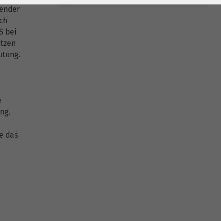
render
rch
S bei
itzen
utung.
e
ng.
e das
d