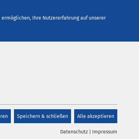
Stellenangebote
Kontakt
ermöglichen, Ihre Nutzererfahrung auf unserer
Kontakt
ten wir
n wir
+49 541 313 0
itrag
eren
Speichern & schließen
Alle akzeptieren
Kontakt
Datenschutz
|
Impressum