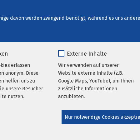
ung Osnabrück
nige davon werden zwingend benötigt, während es uns andere 
iken
Externe Inhalte
 Arbeitgeber
okies erfassen
Wir verwenden auf unserer
en anonym. Diese
Website externe Inhalte (z.B.
n helfen uns zu
Google Maps, YouTube), um Ihnen
en Bereichen Somatik, Psychiatrie, Pflege und Eingliederung bie
wie unsere Besucher
zusätzliche Informationen
ltige Einsatzmöglichkeiten. In mehreren Berufskategorien suche
ite nutzen.
anzubieten.
ete und beruflich motivierte Mitarbeitende, die mit ihrem
nt sowohl für die Patienten wie für AMEOS einen wichtigen Be
_pk_*.*
Name
Google Maps
Nur notwendige Cookies akzepti
Matomo
Anbieter
Google
k basiert auf den Werten und der Vision der AMEOS Gruppe.