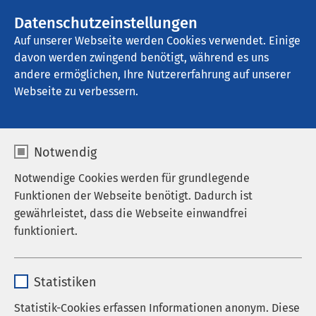
AMEOS Gruppe
Stellenangebote
Datenschutzeinstellungen
Auf unserer Webseite werden Cookies verwendet. Einige
davon werden zwingend benötigt, während es uns
AMEOS Hanse Klinikum Anklam
andere ermöglichen, Ihre Nutzererfahrung auf unserer
Webseite zu verbessern.
Kontakt
Notwendig
Notwendige Cookies werden für grundlegende
Funktionen der Webseite benötigt. Dadurch ist
gewährleistet, dass die Webseite einwandfrei
Anrede
funktioniert.
Vorname
*
Name
cookieconsent_status
Statistiken
Anbieter
sgalinski
Statistik-Cookies erfassen Informationen anonym. Diese
Nachname
*