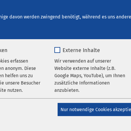
inrichtungen
AMEOS Institute
Karriere
Aktu
nige davon werden zwingend benötigt, während es uns andere 
iken
Externe Inhalte
 med.
okies erfassen
Wir verwenden auf unserer
rstin Schneider
en anonym. Diese
Website externe Inhalte (z.B.
n helfen uns zu
Google Maps, YouTube), um Ihnen
wie unsere Besucher
zusätzliche Informationen
ichtungen:
ite nutzen.
anzubieten.
zielle Orthopädische Chirurgie
Orthopädi
_pk_*.*
Name
Google Maps
Nur notwendige Cookies akzepti
Matomo
Anbieter
Google