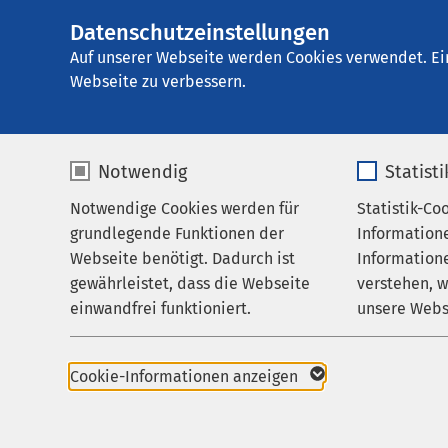
Datenschutzeinstellungen
E
Auf unserer Webseite werden Cookies verwendet. Ei
Webseite zu verbessern.
Notwendig
Statist
Dr.
Notwendige Cookies werden für
Statistik-Co
Ke
grundlegende Funktionen der
Information
Webseite benötigt. Dadurch ist
Informatione
gewährleistet, dass die Webseite
verstehen, 
Fachr
einwandfrei funktioniert.
unsere Webs
Spe
Name
cookieconsent_status
Name
Cookie-Informationen anzeigen
Anbieter
sgalinski
Anbieter