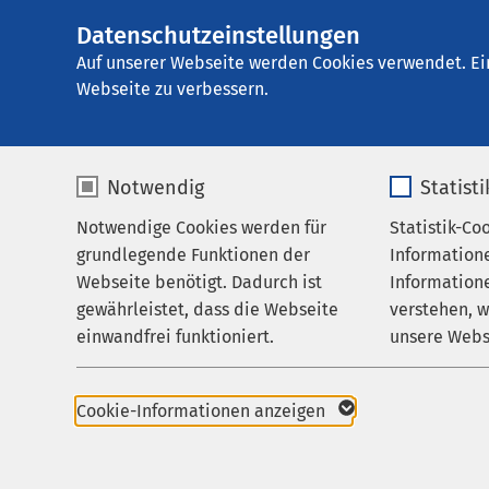
Datenschutzeinstellungen
E
Auf unserer Webseite werden Cookies verwendet. Ei
Webseite zu verbessern.
Notwendig
Statist
Dr.
Notwendige Cookies werden für
Statistik-Co
Cl
grundlegende Funktionen der
Information
Webseite benötigt. Dadurch ist
Informatione
gewährleistet, dass die Webseite
verstehen, 
Fachr
einwandfrei funktioniert.
unsere Webs
Chi
Name
cookieconsent_status
Name
Cookie-Informationen anzeigen
Anbieter
sgalinski
Anbieter