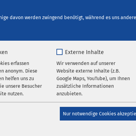
inrichtungen
AMEOS Institute
Karriere
Aktu
nige davon werden zwingend benötigt, während es uns andere 
iken
Externe Inhalte
 med.
okies erfassen
Wir verwenden auf unserer
audio Letta
en anonym. Diese
Website externe Inhalte (z.B.
n helfen uns zu
Google Maps, YouTube), um Ihnen
wie unsere Besucher
zusätzliche Informationen
ichtungen:
ite nutzen.
anzubieten.
rurgie
_pk_*.*
Name
Google Maps
Nur notwendige Cookies akzepti
Matomo
Anbieter
Google