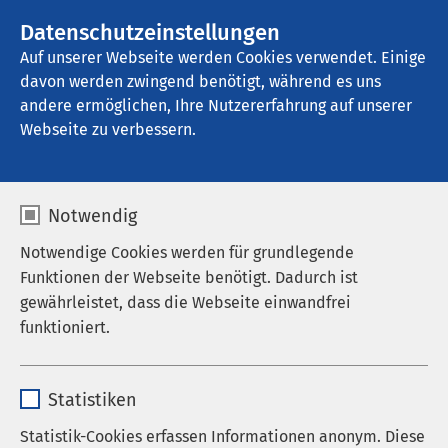
AMEOS Gruppe
Stellenangebote
Datenschutzeinstellungen
Auf unserer Webseite werden Cookies verwendet. Einige
davon werden zwingend benötigt, während es uns
AMEOS Pflege Hildesheim
andere ermöglichen, Ihre Nutzererfahrung auf unserer
Webseite zu verbessern.
Kommunikation und
Notwendig
Öffentlichkeitsarbeit
Notwendige Cookies werden für grundlegende
Funktionen der Webseite benötigt. Dadurch ist
gewährleistet, dass die Webseite einwandfrei
funktioniert.
Benötigen Sie Informationen zum AMEOS Klinikum
Hildesheim? Die Ansprechpersonen für
Name
cookieconsent_status
Kommunikation und Öffentlichkeitsarbeit im
Statistiken
AMEOS Klinikum Hildesheim und dessen
Anbieter
sgalinski
Außenstellen stehen Ihnen gerne mit ausführlichen
Statistik-Cookies erfassen Informationen anonym. Diese