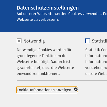
Datenschutzeinstellungen
AMEOS
AMEOS Klinikum 
Gruppe
Auf unserer Webseite werden Cookies verwendet. Ei
Webseite zu verbessern.
Notwendig
Statist
Ergebnisse
Notwendige Cookies werden für
Statistik-Co
Behandlungsfelder
grundlegende Funktionen der
Information
Ihr Aufenthalt
Webseite benötigt. Dadurch ist
Informatione
gewährleistet, dass die Webseite
verstehen, 
Zuweisende
Nutzen Sie dieses F
einwandfrei funktioniert.
unsere Webs
Über uns
Name
cookieconsent_status
Name
Karriere
Cookie-Informationen anzeigen
186 Treffer:
Aktuelles
Anbieter
sgalinski
Anbieter