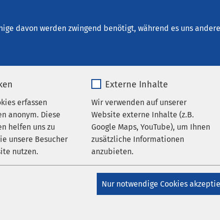
Bremen
nige davon werden zwingend benötigt, während es uns andere 
iken
Externe Inhalte
 Ihrer Suche
okies erfassen
Wir verwenden auf unserer
en anonym. Diese
Website externe Inhalte (z.B.
n helfen uns zu
Google Maps, YouTube), um Ihnen
wie unsere Besucher
zusätzliche Informationen
eld, um Ihre Suche zu verfeinern.
ite nutzen.
anzubieten.
_pk_*.*
Name
Google Maps
Nur notwendige Cookies akzepti
Matomo
Anbieter
Google