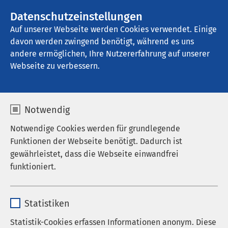
AMEOS Gruppe
Stellenangebote
Datenschutzeinstellungen
Auf unserer Webseite werden Cookies verwendet. Einige
davon werden zwingend benötigt, während es uns
AMEOS Klinikum Bremen
andere ermöglichen, Ihre Nutzererfahrung auf unserer
Webseite zu verbessern.
Pflege
Notwendig
Notwendige Cookies werden für grundlegende
Funktionen der Webseite benötigt. Dadurch ist
Wir kümmern uns
gewährleistet, dass die Webseite einwandfrei
funktioniert.
verantwortungsvoll
Name
cookieconsent_status
Der Schwerpunkt der psychiatrischen Pflege im
Statistiken
AMEOS Klinikum Bremen liegt in der Unterstützung
Anbieter
sgalinski
Statistik-Cookies erfassen Informationen anonym. Diese
der Patienten und Patientinnen bei den Aktivitäten