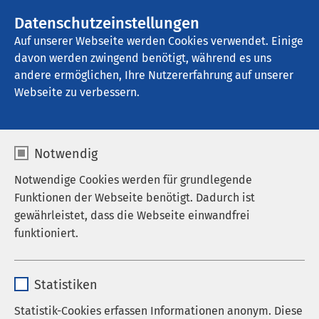
AMEOS Gruppe
Stellenangebote
Datenschutzeinstellungen
Auf unserer Webseite werden Cookies verwendet. Einige
davon werden zwingend benötigt, während es uns
AMEOS Klinikum Bremen
andere ermöglichen, Ihre Nutzererfahrung auf unserer
Webseite zu verbessern.
Notwendig
Notwendige Cookies werden für grundlegende
Pressemitteilungen
Funktionen der Webseite benötigt. Dadurch ist
gewährleistet, dass die Webseite einwandfrei
25.09.2025
AMEOS Gruppe
funktioniert.
Zukunft des Josephs-
Hospitals auch ohne
Name
cookieconsent_status
Stadtsignal geebnet
Statistiken
Anbieter
sgalinski
Statistik-Cookies erfassen Informationen anonym. Diese