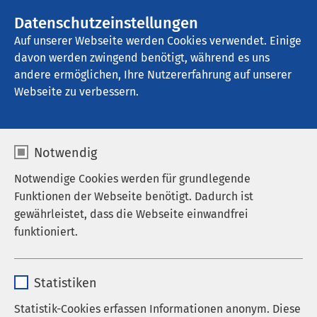
AMEOS Gruppe
Stellenangebote
Datenschutzeinstellungen
Auf unserer Webseite werden Cookies verwendet. Einige
davon werden zwingend benötigt, während es uns
AMEOS Klinikum Bremen
andere ermöglichen, Ihre Nutzererfahrung auf unserer
Webseite zu verbessern.
Notwendig
Notwendige Cookies werden für grundlegende
01.10.2025
AMEOS Klinikum Bremen
Funktionen der Webseite benötigt. Dadurch ist
Temporäre Öffnung der
gewährleistet, dass die Webseite einwandfrei
Anmeldung für ADHS-
funktioniert.
Diagnostiktermine
Name
cookieconsent_status
Statistiken
Anbieter
sgalinski
Statistik-Cookies erfassen Informationen anonym. Diese
Am
Donnerstag, den 09.10.2025
, öffnen wir