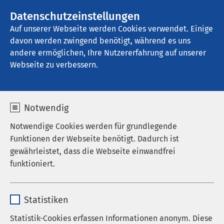
AMEOS Gruppe
Stellenangebote
Datenschutzeinstellungen
Auf unserer Webseite werden Cookies verwendet. Einige
davon werden zwingend benötigt, während es uns
AMEOS Klinikum Bremen
andere ermöglichen, Ihre Nutzererfahrung auf unserer
Webseite zu verbessern.
Notwendig
Notwendige Cookies werden für grundlegende
29.01.2026
AMEOS Klinikum Bremen
Funktionen der Webseite benötigt. Dadurch ist
Den Einstieg erleichtern
gewährleistet, dass die Webseite einwandfrei
funktioniert.
Die Versorgung von psychiatrischen
Name
cookieconsent_status
Statistiken
Patientinnen und Patienten erfordert
Anbieter
sgalinski
Erfahrung, fachliches Wissen und
Statistik-Cookies erfassen Informationen anonym. Diese