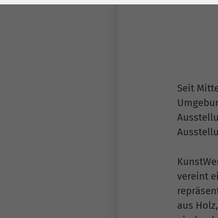
Laufzeit
278 Tage
Laufzeit
Cookie zum
Speichern der Cookie
Zweck
Consent
Einstellungen
Zweck
Seit Mit
be_typo_user /
Name
Umgebung
PHPSESSID
Ausstellu
Anbieter
TYPO3
Ausstellu
Laufzeit
1 Woche
KunstWer
Dieses Cookie ist ein
vereint 
Standard-Session-
repräsen
Cookie von TYPO3. Es
aus Holz,
speichert im Falle