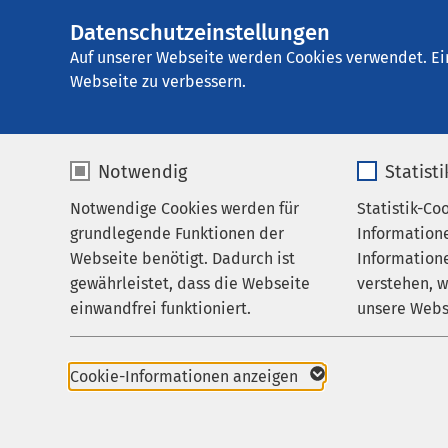
Datenschutzeinstellungen
Klinik für Geriatr
AMEOS
Gruppe
Aktuelles
Nachricht
Auf unserer Webseite werden Cookies verwendet. Ei
Webseite zu verbessern.
Notwendig
Statist
Notwendige Cookies werden für
Statistik-Co
Leistungen
grundlegende Funktionen der
Information
Ihr Aufenthalt
Webseite benötigt. Dadurch ist
Informatione
gewährleistet, dass die Webseite
verstehen, 
Zuweisende
einwandfrei funktioniert.
unsere Webs
24.02.2026
Über uns
Ratzeburg
Therapieze
Name
cookieconsent_status
Name
Karriere
Cookie-Informationen anzeigen
Regio
Aktuelles
Anbieter
sgalinski
Anbieter