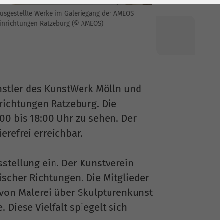
usgestellte Werke im Galeriegang der AMEOS
inrichtungen Ratzeburg (© AMEOS)
ünstler des KunstWerk Mölln und
richtungen Ratzeburg. Die
:00 bis 18:00 Uhr zu sehen. Der
erefrei erreichbar.
stellung ein. Der Kunstverein
ischer Richtungen. Die Mitglieder
 von Malerei über Skulpturenkunst
. Diese Vielfalt spiegelt sich