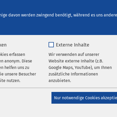
ie Ratzeburg
en
nige davon werden zwingend benötigt, während es uns andere 
iken
Externe Inhalte
okies erfassen
Wir verwenden auf unserer
en anonym. Diese
Website externe Inhalte (z.B.
n helfen uns zu
Google Maps, YouTube), um Ihnen
wie unsere Besucher
zusätzliche Informationen
ite nutzen.
anzubieten.
AMEOS Pflege Ratzeburg
AMEOS Reha Klinikum
AMEOS Senioren Wohnsitz Ratzeburg
AMEOS
ntrum Ratzeburg
Klinik für Geriatrie Ratzeburg
_pk_*.*
Name
Google Maps
Nur notwendige Cookies akzepti
nale Kunst erleben
Matomo
Anbieter
Google