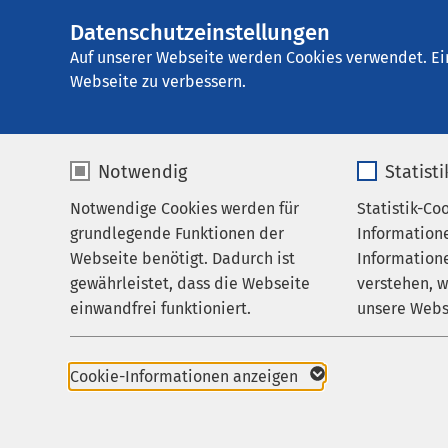
Datenschutzeinstellungen
AMEOS
Klinik für Geriatr
Gruppe
Auf unserer Webseite werden Cookies verwendet. Ei
Webseite zu verbessern.
Notwendig
Statist
Notwendige Cookies werden für
Statistik-Co
Leistungen
Klinik für 
grundlegende Funktionen der
Information
Ihr Aufenthalt
Ratzeburg
Webseite benötigt. Dadurch ist
Informatione
gewährleistet, dass die Webseite
verstehen, 
Zuweisende
Medizin für d
einwandfrei funktioniert.
unsere Webs
Über uns
Name
cookieconsent_status
Name
Karriere
Cookie-Informationen anzeigen
Aktuelles
Anbieter
sgalinski
Anbieter
+49 4541 13