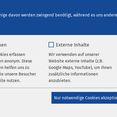
ie Ratzeburg
nige davon werden zwingend benötigt, während es uns andere 
iken
Externe Inhalte
okies erfassen
Wir verwenden auf unserer
Geriatrie
en anonym. Diese
Website externe Inhalte (z.B.
n helfen uns zu
Google Maps, YouTube), um Ihnen
wie unsere Besucher
zusätzliche Informationen
en älteren Menschen
ite nutzen.
anzubieten.
_pk_*.*
Name
Google Maps
Nur notwendige Cookies akzepti
Matomo
Anbieter
Google
 3700