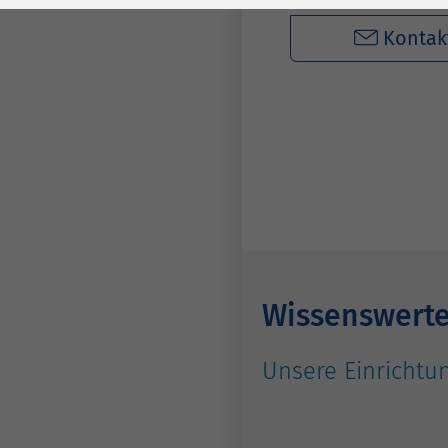
Laufzeit
278 Tage
Laufzeit
Kontak
Cookie zum
Speichern der Cookie
Zweck
Consent
Einstellungen
Zweck
be_typo_user /
Name
PHPSESSID
Anbieter
TYPO3
Laufzeit
1 Woche
Wissenswert
Dieses Cookie ist ein
Unsere Einrichtun
Standard-Session-
Cookie von TYPO3. Es
speichert im Falle