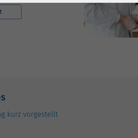
1 Jahr
Laufzeit
6 Monate
t
Cookie von Matomo
Wird zum
für Website-
Entsperren von
Zweck
Analysen. Erzeugt
Google Maps-
statistische Daten
Inhalten verwendet.
darüber, wie der
Besucher die
Name
YouTube
Website nutzt.
Google Ireland
Limited, Gordon
Anbieter
House, Barrow
Street Dublin 4
es
Irland
g kurz vorgestellt
Laufzeit
6 Monate
Wird verwendet, um