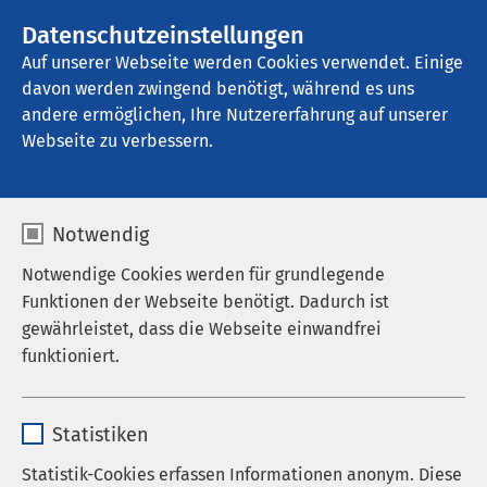
AMEOS Gruppe
Stellenangebote
Datenschutzeinstellungen
Auf unserer Webseite werden Cookies verwendet. Einige
davon werden zwingend benötigt, während es uns
AMEOS Eingliederung Hildesheim
andere ermöglichen, Ihre Nutzererfahrung auf unserer
Webseite zu verbessern.
Medizinproduktesicherh
Notwendig
eit
Notwendige Cookies werden für grundlegende
Funktionen der Webseite benötigt. Dadurch ist
gewährleistet, dass die Webseite einwandfrei
funktioniert.
Die Beauftragten für Medizinproduktesicherheit in
der AMEOS Eingliederung Hildesheim nehmen
Name
cookieconsent_status
folgende Aufgaben wahr:
Statistiken
Anbieter
sgalinski
Statistik-Cookies erfassen Informationen anonym. Diese
Kontaktperson für Behörden, Hersteller und