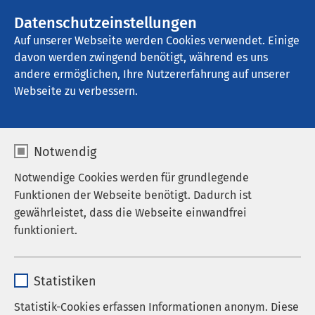
Datenschutzeinstellungen
Kontakt
Auf unserer Webseite werden Cookies verwendet. Einige
davon werden zwingend benötigt, während es uns
andere ermöglichen, Ihre Nutzererfahrung auf unserer
Webseite zu verbessern.
Notwendig
Notwendige Cookies werden für grundlegende
Funktionen der Webseite benötigt. Dadurch ist
gewährleistet, dass die Webseite einwandfrei
funktioniert.
Name
cookieconsent_status
Startseite der AMEOS Gruppe
AMEOS Institute
Über uns
Statistiken
AMEOS Institut Nord
Anbieter
sgalinski
Statistik-Cookies erfassen Informationen anonym. Diese