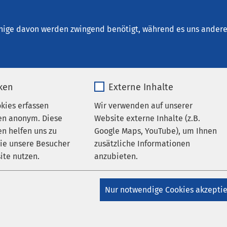
nrichtungen
AMEOS Institute
Karriere
Aktu
nige davon werden zwingend benötigt, während es uns andere 
iken
Externe Inhalte
okies erfassen
Wir verwenden auf unserer
hrichten
en anonym. Diese
Website externe Inhalte (z.B.
n helfen uns zu
Google Maps, YouTube), um Ihnen
wie unsere Besucher
zusätzliche Informationen
ite nutzen.
anzubieten.
_pk_*.*
Name
Google Maps
ersleben
AMEOS Klinikum Aschersleben
Nur notwendige Cookies akzepti
ersleben
Matomo
Anbieter
Google
twortung in