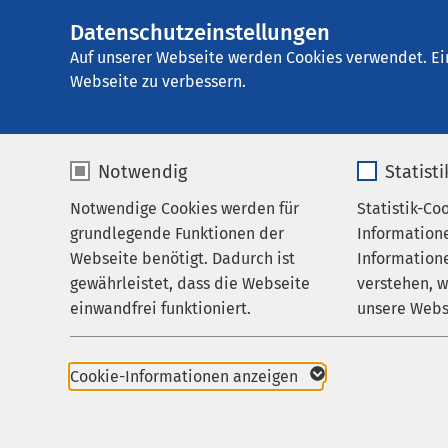
Datenschutzeinstellungen
Ei
Auf unserer Webseite werden Cookies verwendet. Ei
Webseite zu verbessern.
Notwendig
Statist
Notwendige Cookies werden für
Statistik-Co
Startseite der AMEOS Gruppe
Aktuelles
Nac
grundlegende Funktionen der
Information
Webseite benötigt. Dadurch ist
Informatione
gewährleistet, dass die Webseite
verstehen, 
einwandfrei funktioniert.
unsere Webs
Name
cookieconsent_status
Name
Pressemitteilungen
AMEOS Klinikum Asch
Cookie-Informationen anzeigen
28.04.2026
AMEOS Klinikum Asch
Anbieter
sgalinski
Anbieter
Pflege mit Veran