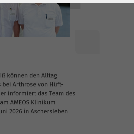
iß können den Alltag
bei Arthrose von Hüft-
ber informiert das Team des
ie am AMEOS Klinikum
uni 2026 in Aschersleben