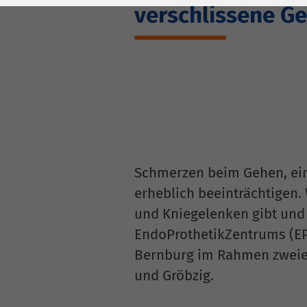
Laufzeit
278 Tage
Laufzeit
verschlissene G
Cookie zum
Speichern der Cookie
Zweck
Consent
Einstellungen
Zweck
be_typo_user /
Name
PHPSESSID
Schmerzen beim Gehen, ein
Anbieter
TYPO3
erheblich beeinträchtigen
Laufzeit
1 Woche
und Kniegelenken gibt und 
EndoProthetikZentrums (EP
Dieses Cookie ist ein
Bernburg im Rahmen zweier
Standard-Session-
Cookie von TYPO3. Es
und Gröbzig.
speichert im Falle