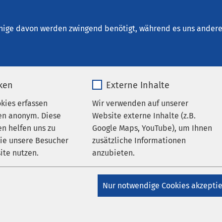
nrichtungen
AMEOS Institute
Karriere
Aktu
nige davon werden zwingend benötigt, während es uns andere 
iken
Externe Inhalte
okies erfassen
Wir verwenden auf unserer
hrichten
en anonym. Diese
Website externe Inhalte (z.B.
n helfen uns zu
Google Maps, YouTube), um Ihnen
wie unsere Besucher
zusätzliche Informationen
ite nutzen.
anzubieten.
_pk_*.*
Name
Google Maps
burg
Nur notwendige Cookies akzepti
hersleben
AMEOS Klinikum Bernburg
Matomo
Anbieter
Google
oderne Hilfe für