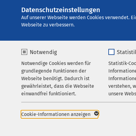
Datenschutzeinstellungen
Ei
Auf unserer Webseite werden Cookies verwendet. Ei
Webseite zu verbessern.
Notwendig
Statist
Notwendige Cookies werden für
Statistik-Co
Startseite der AMEOS Gruppe
Aktuelles
Nac
grundlegende Funktionen der
Information
Webseite benötigt. Dadurch ist
Informatione
gewährleistet, dass die Webseite
verstehen, 
einwandfrei funktioniert.
unsere Webs
Name
cookieconsent_status
Name
Pressemitteilungen
AMEOS Klinikum Bern
Cookie-Informationen anzeigen
05.06.2026
AMEOS Klinikum Asc
Anbieter
sgalinski
Anbieter
Endoprothetik: M