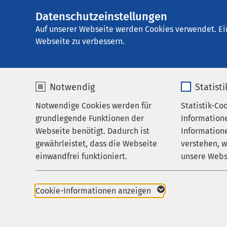
Datenschutzeinstellungen
AMEOS
Aktuelles
Nachricht
Gruppe
Auf unserer Webseite werden Cookies verwendet. Ei
Webseite zu verbessern.
Notwendig
Statist
Pressemitteil
Notwendige Cookies werden für
Statistik-Co
04.05.2026
grundlegende Funktionen der
Information
AMEOS Kl
Webseite benötigt. Dadurch ist
Informatione
AMEOS Kl
gewährleistet, dass die Webseite
verstehen, 
AMEOS Kl
einwandfrei funktioniert.
unsere Webs
AMEOS Po
AMEOS Po
Name
cookieconsent_status
Name
Haldensle
Cookie-Informationen anzeigen
Poliklinik
Anbieter
sgalinski
Anbieter
Polikliniku
Tag d