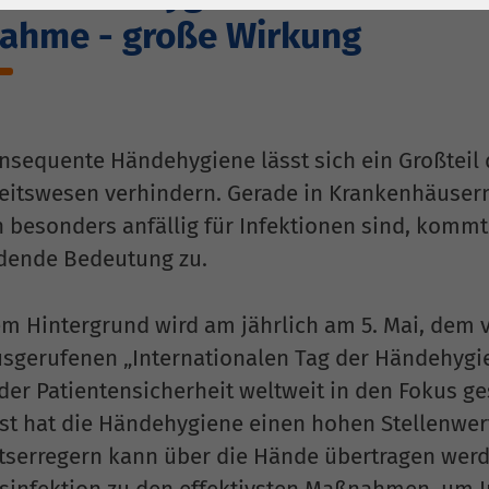
1 Jahr
Laufzeit
6 Monate
ahme - große Wirkung
Cookie von Matomo
Wird zum
für Website-
Entsperren von
Zweck
Analysen. Erzeugt
Google Maps-
statistische Daten
Inhalten verwendet.
nsequente Händehygiene lässt sich ein Großteil
darüber, wie der
itswesen verhindern. Gerade in Krankenhäusern,
Besucher die
Name
YouTube
Website nutzt.
n besonders anfällig für Infektionen sind, komm
Google Ireland
dende Bedeutung zu.
Limited, Gordon
Anbieter
House, Barrow
em Hintergrund wird am jährlich am 5. Mai, dem 
Street Dublin 4
sgerufenen „Internationalen Tag der Händehygie
Irland
er Patientensicherheit weltweit in den Fokus ges
Laufzeit
6 Monate
t hat die Händehygiene einen hohen Stellenwert.
tserregern kann über die Hände übertragen werden
Wird verwendet, um
infektion zu den effektivsten Maßnahmen, um I