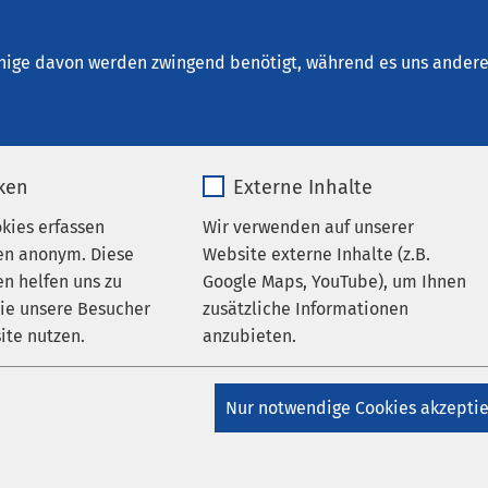
en
nige davon werden zwingend benötigt, während es uns andere 
iken
Externe Inhalte
ungen
AMEOS Ost
okies erfassen
Wir verwenden auf unserer
AMEOS Institut Ost
AMEOS Klinikum Aschersleben
en anonym. Diese
Website externe Inhalte (z.B.
inikum Bernburg
AMEOS Klinikum Halberstadt
n helfen uns zu
Google Maps, YouTube), um Ihnen
inikum Haldensleben
AMEOS Klinikum Schönebeck
wie unsere Besucher
zusätzliche Informationen
inikum Staßfurt
AMEOS Poliklinikum Aschersleben
ite nutzen.
anzubieten.
liklinikum Bernburg
AMEOS Poliklinikum Calbe
liklinikum Halberstadt
AMEOS Poliklinikum
_pk_*.*
Name
Google Maps
ben
AMEOS Poliklinikum Quedlinburg
AMEOS
Nur notwendige Cookies akzepti
um Schönebeck
AMEOS Poliklinikum Strasburg
AMEOS
Matomo
Anbieter
Google
m Wernigerode
er Händehygiene: Kleine