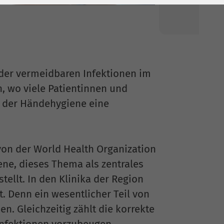
 der vermeidbaren Infektionen im
 wo viele Patientinnen und
t der Händehygiene eine
von der World Health Organization
ne, dieses Thema als zentrales
tellt. In den Klinika der Region
 Denn ein wesentlicher Teil von
. Gleichzeitig zählt die korrekte
nfektionen vorzubeugen.