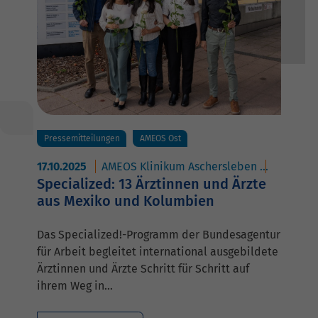
Pressemitteilungen
AMEOS Ost
17.10.2025
AMEOS Klinikum Aschersleben
AMEOS K
Specialized: 13 Ärztinnen und Ärzte
aus Mexiko und Kolumbien
Das Specialized!-Programm der Bundesagentur
für Arbeit begleitet international ausgebildete
Ärztinnen und Ärzte Schritt für Schritt auf
ihrem Weg in…