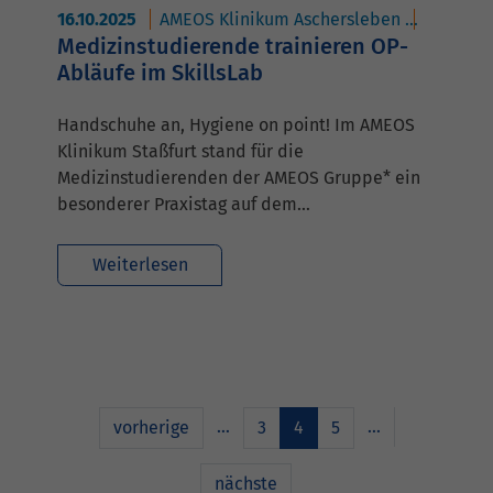
16.10.2025
AMEOS Klinikum Aschersleben
AMEOS K
Medizinstudierende trainieren OP-
Abläufe im SkillsLab
Handschuhe an, Hygiene on point! Im AMEOS
Klinikum Staßfurt stand für die
Medizinstudierenden der AMEOS Gruppe* ein
besonderer Praxistag auf dem…
Weiterlesen
…
…
vorherige
3
4
5
nächste