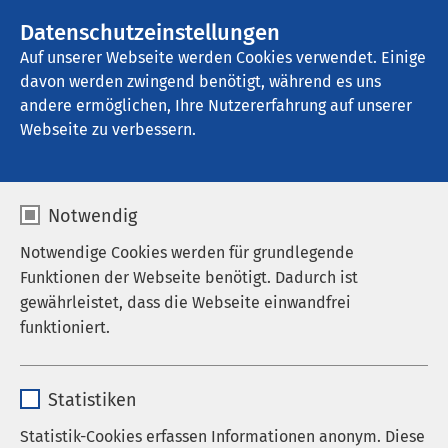
Datenschutzeinstellungen
Kontakt
Auf unserer Webseite werden Cookies verwendet. Einige
davon werden zwingend benötigt, während es uns
andere ermöglichen, Ihre Nutzererfahrung auf unserer
Startseite der AMEOS Gruppe
Aktuelles
Webseite zu verbessern.
Unternehmensblog
Notwendig
Notwendige Cookies werden für grundlegende
Texte, Videos, Podcast: über den Alltag in
Funktionen der Webseite benötigt. Dadurch ist
Gesundheitseinrichtungen, über die
gewährleistet, dass die Webseite einwandfrei
Menschen in unserem Unternehmen, über
funktioniert.
verschiedene Erkrankungen, darüber was
uns und Sie bewegt. Schauen Sie sich um,
Name
cookieconsent_status
machen Sie es sich bequem, stöbern Sie ein
Statistiken
bisschen - wir haben viel für Sie vorbereitet.
Anbieter
sgalinski
Statistik-Cookies erfassen Informationen anonym. Diese